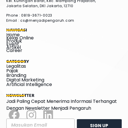
Kel. Kuningan Barat, Kec. Mampang Prapatan,
Jakarta Selatan, DKI Jakarta, 12710
Phone : 0819-3671-0023
Email :
cs@menjadipengaruh.com
NAVIGASI
Home
Kelas Online
Produk
Event
Artikel
Career
CATEGORY
Legalitas
Pajak
Branding
Digital Marketing
Artificial Intelligence
NEWSLETTER
Jadi Paling Cepat Menerima Informasi Terhangat
Dengan Newsletter Menjadi Pengaruh
SIGN UP