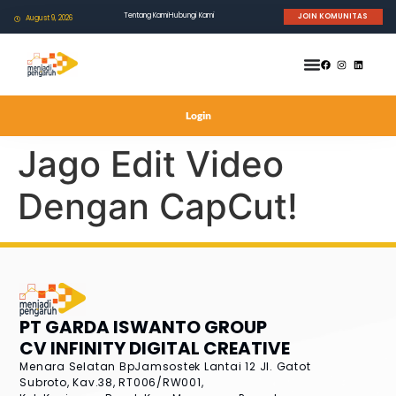
Tentang Kami
Hubungi Kami
JOIN KOMUNITAS
August 9, 2026
Login
Jago Edit Video
Dengan CapCut!
PT GARDA ISWANTO GROUP
CV INFINITY DIGITAL CREATIVE
Menara Selatan BpJamsostek Lantai 12
Jl. Gatot
Subroto, Kav.38, RT006/RW001,