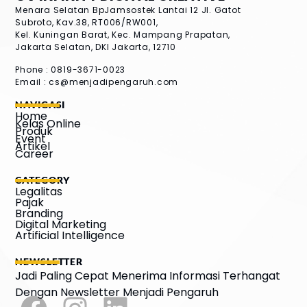
Menara Selatan BpJamsostek Lantai 12
Jl. Gatot
Subroto, Kav.38, RT006/RW001,
Kel. Kuningan Barat, Kec. Mampang Prapatan,
Jakarta Selatan, DKI Jakarta, 12710
Phone : 0819-3671-0023
Email :
cs@menjadipengaruh.com
NAVIGASI
Home
Kelas Online
Produk
Event
Artikel
Career
CATEGORY
Legalitas
Pajak
Branding
Digital Marketing
Artificial Intelligence
NEWSLETTER
Jadi Paling Cepat Menerima Informasi Terhangat
Dengan Newsletter Menjadi Pengaruh