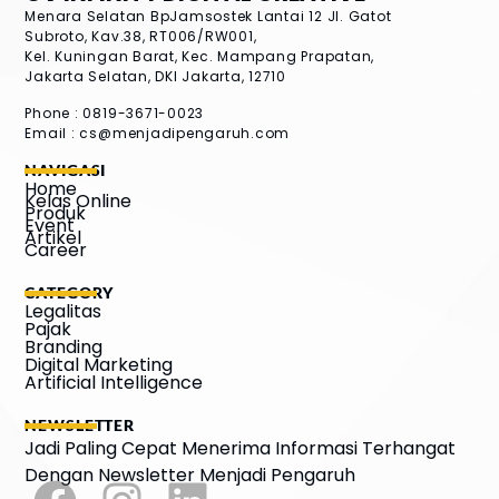
Menara Selatan BpJamsostek Lantai 12
Jl. Gatot
Subroto, Kav.38, RT006/RW001,
Kel. Kuningan Barat, Kec. Mampang Prapatan,
Jakarta Selatan, DKI Jakarta, 12710
Phone : 0819-3671-0023
Email :
cs@menjadipengaruh.com
NAVIGASI
Home
Kelas Online
Produk
Event
Artikel
Career
CATEGORY
Legalitas
Pajak
Branding
Digital Marketing
Artificial Intelligence
NEWSLETTER
Jadi Paling Cepat Menerima Informasi Terhangat
Dengan Newsletter Menjadi Pengaruh