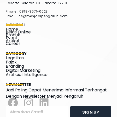
Jakarta Selatan, DKI Jakarta, 12710
Phone : 0819-3671-0023
Email :
cs@menjadipengaruh.com
NAVIGASI
Home
Kelas Online
Produk
Event
Artikel
Career
CATEGORY
Legalitas
Pajak
Branding
Digital Marketing
Artificial Intelligence
NEWSLETTER
Jadi Paling Cepat Menerima Informasi Terhangat
Dengan Newsletter Menjadi Pengaruh
SIGN UP