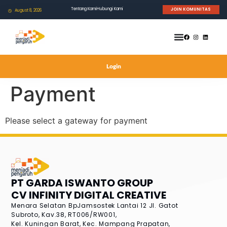
Tentang Kami
Hubungi Kami
JOIN KOMUNITAS
August 8, 2026
Login
Payment
Please select a gateway for payment
PT GARDA ISWANTO GROUP
CV INFINITY DIGITAL CREATIVE
Menara Selatan BpJamsostek Lantai 12
Jl. Gatot
Subroto, Kav.38, RT006/RW001,
Kel. Kuningan Barat, Kec. Mampang Prapatan,