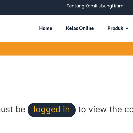
Tentang Kami
Hubungi Kami
Home
Kelas Online
Produk
ust be
logged in
to view the co