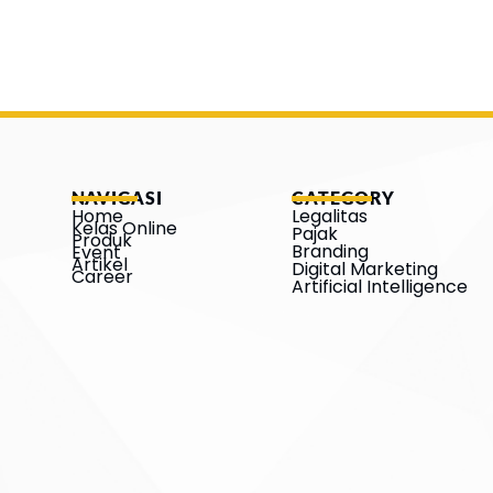
NAVIGASI
CATEGORY
Home
Legalitas
Kelas Online
Pajak
Produk
Branding
Event
Artikel
Digital Marketing
Career
Artificial Intelligence