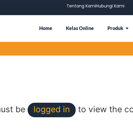
Tentang Kami
Hubungi Kami
Home
Kelas Online
Produk
ust be
logged in
to view the co