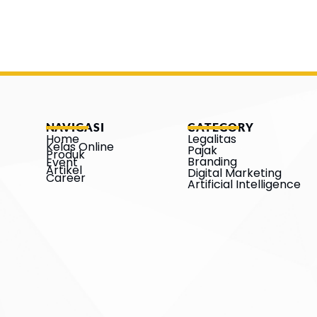
NAVIGASI
CATEGORY
Home
Legalitas
Kelas Online
Pajak
Produk
Branding
Event
Artikel
Digital Marketing
Career
Artificial Intelligence