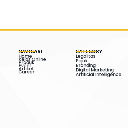
NAVIGASI
CATEGORY
Home
Legalitas
Kelas Online
Pajak
Produk
Branding
Event
Artikel
Digital Marketing
Career
Artificial Intelligence