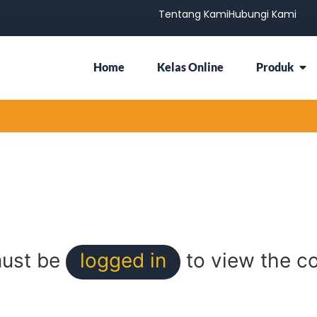
Tentang Kami
Hubungi Kami
Home
Kelas Online
Produk
ust be
logged in
to view the co