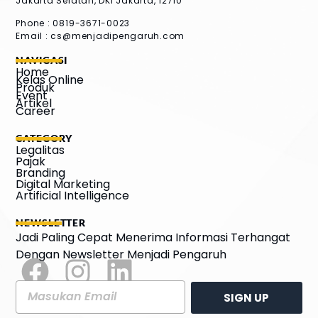
Jakarta Selatan, DKI Jakarta, 12710
Phone : 0819-3671-0023
Email :
cs@menjadipengaruh.com
NAVIGASI
Home
Kelas Online
Produk
Event
Artikel
Career
CATEGORY
Legalitas
Pajak
Branding
Digital Marketing
Artificial Intelligence
NEWSLETTER
Jadi Paling Cepat Menerima Informasi Terhangat
Dengan Newsletter Menjadi Pengaruh
SIGN UP