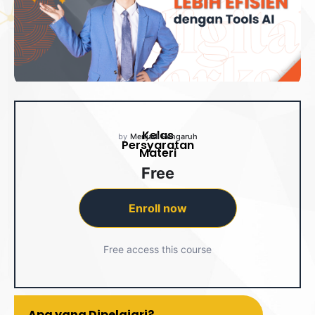
Kelas
by
Menjadi Pengaruh
Persyaratan
Materi
Free
Enroll now
Free access this course
Apa yang Dipelajari?