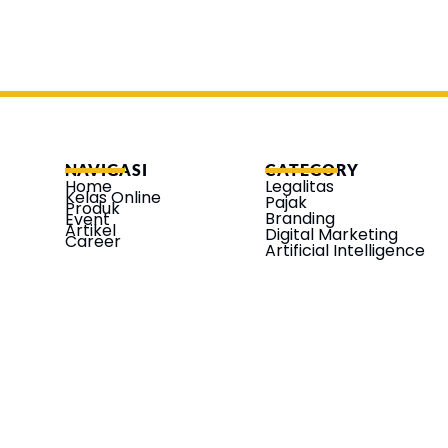
NAVIGASI
CATEGORY
Home
Legalitas
Kelas Online
Pajak
Produk
Branding
Event
Artikel
Digital Marketing
Career
Artificial Intelligence